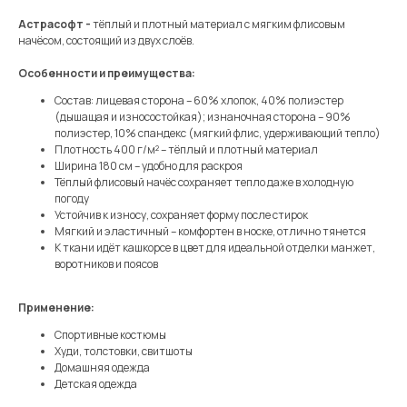
Астрасофт -
тёплый и плотный материал с мягким флисовым
начёсом, состоящий из двух слоёв.
Особенности и преимущества:
Состав: лицевая сторона – 60% хлопок, 40% полиэстер
(дышащая и износостойкая); изнаночная сторона – 90%
полиэстер, 10% спандекс (мягкий флис, удерживающий тепло)
Плотность 400 г/м² – тёплый и плотный материал
Ширина 180 см – удобно для раскроя
Тёплый флисовый начёс сохраняет тепло даже в холодную
погоду
Устойчив к износу, сохраняет форму после стирок
Мягкий и эластичный – комфортен в носке, отлично тянется
К ткани идёт кашкорсе в цвет для идеальной отделки манжет,
воротников и поясов
Применение:
Спортивные костюмы
Худи, толстовки, свитшоты
Домашняя одежда
Детская одежда