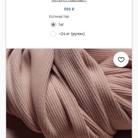
550
₽
Количество
1 кг
~24 кг (рулон)