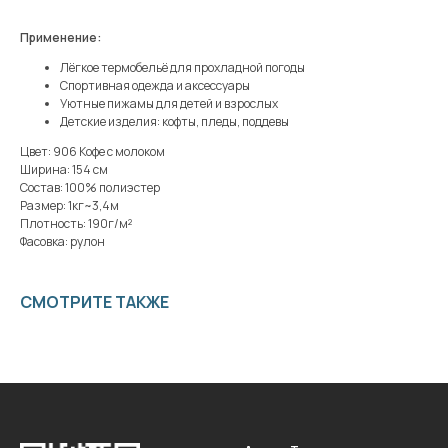
Применение:
Лёгкое термобельё для прохладной погоды
Спортивная одежда и аксессуары
Уютные пижамы для детей и взрослых
Детские изделия: кофты, пледы, поддевы
Цвет: 906 Кофе с молоком
Ширина: 154 см
Состав: 100% полиэстер
Размер: 1кг~3,4м
Плотность: 190г/м²
Фасовка: рулон
СМОТРИТЕ ТАКЖЕ