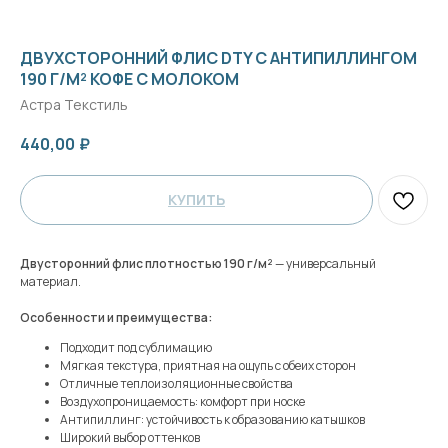
ДВУХСТОРОННИЙ ФЛИС DTY С АНТИПИЛЛИНГОМ
190 Г/М² КОФЕ С МОЛОКОМ
Астра Текстиль
440,00
₽
КУПИТЬ
Двусторонний флис плотностью 190 г/м²
— универсальный
материал.
Особенности и преимущества:
Подходит под сублимацию
Мягкая текстура, приятная на ощупь с обеих сторон
Отличные теплоизоляционные свойства
Воздухопроницаемость: комфорт при носке
Антипиллинг: устойчивость к образованию катышков
Широкий выбор оттенков