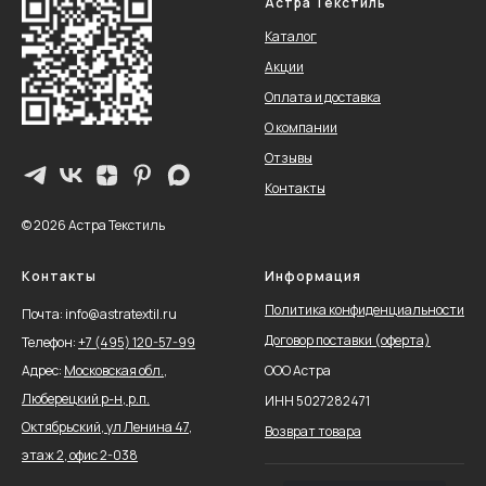
Астра Текстиль
Каталог
Акции
Оплата и доставка
О компании
Отзывы
Контакты
© 2026 Астра Текстиль
Контакты
Информация
Политика конфиденциальности
Почта: info@astratextil.ru
Договор поставки (оферта)
Телефон:
+
7 (495) 120-57-99
Адрес:
Московская обл.,
ООО Астра
Люберецкий р-н, р.п.
ИНН 5027282471
Октябрьский, ул Ленина 47,
Возврат товара
этаж 2, офис 2-038