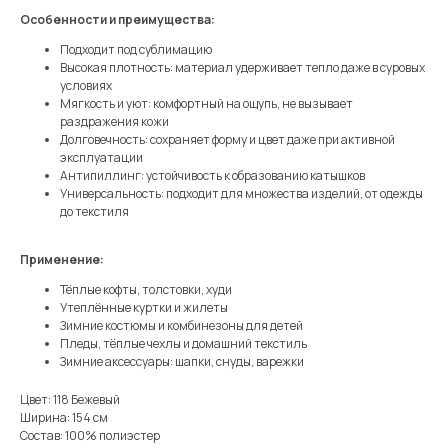
Особенности и преимущества:
Подходит под сублимацию
Высокая плотность: материал удерживает тепло даже в суровых
условиях
Мягкость и уют: комфортный на ощупь, не вызывает
раздражения кожи
Долговечность: сохраняет форму и цвет даже при активной
эксплуатации
Антипиллинг: устойчивость к образованию катышков
Универсальность: подходит для множества изделий, от одежды
до текстиля
Применение:
Тёплые кофты, толстовки, худи
Утеплённые куртки и жилеты
Зимние костюмы и комбинезоны для детей
Пледы, тёплые чехлы и домашний текстиль
Зимние аксессуары: шапки, снуды, варежки
Цвет: 118 Бежевый
Ширина: 154 см
Состав: 100% полиэстер