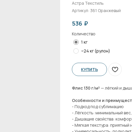
Астра Текстиль
Артикул:
361 Оранжевый
₽
536
Количество
1 кг
~24 кг (рулон)
КУПИТЬ
Флис 130 г/м²
— лёгкий и дыш
Особенности и преимущест
- Подход под сублимацию
- Лёгкость: минимальный вес,
- Дышащие свойства: комфорт
- Мягкая текстура: приятный
- Универсальность: подходит