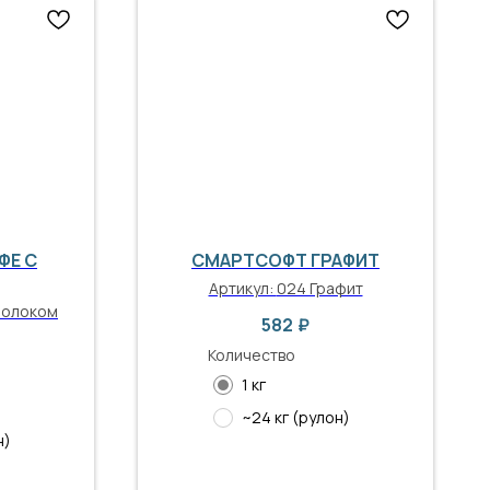
ФЕ С
СМАРТСОФТ ГРАФИТ
Артикул:
024 Графит
молоком
582
₽
Количество
1 кг
~24 кг (рулон)
н)