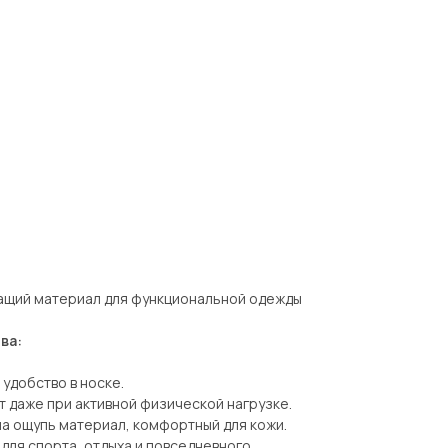
ащий материал для функциональной одежды
ва:
 удобство в носке.
 даже при активной физической нагрузке.
 на ощупь материал, комфортный для кожи.
 для спорта, отдыха и повседневного