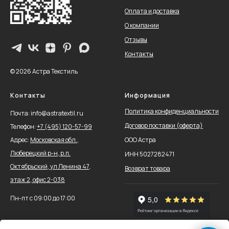
Оплата и доставка
О компании
Отзывы
Контакты
© 2026 Астра Текстиль
Контакты
Информация
Политика конфиденциальности
Почта: info@astratextil.ru
Договор поставки (оферта)
Телефон:
+
7 (495) 120-57-99
Адрес:
Московская обл.,
ООО Астра
Люберецкий р-н, р.п.
ИНН 5027282471
Октябрьский, ул Ленина 47,
Возврат товара
этаж 2, офис 2-038
Пн-пт с 09:00 до 17:00