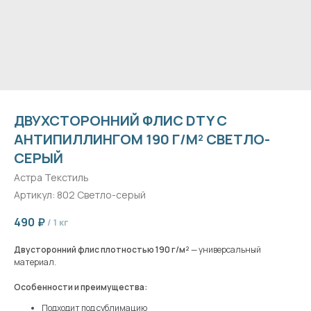
ДВУХСТОРОННИЙ ФЛИС DTY С
АНТИПИЛЛИНГОМ 190 Г/М² СВЕТЛО-
СЕРЫЙ
Астра Текстиль
Артикул:
802 Светло-серый
490
₽
/
1 кг
Двусторонний флис плотностью 190 г/м²
— универсальный
материал.
Особенности и преимущества:
Подходит под сублимацию