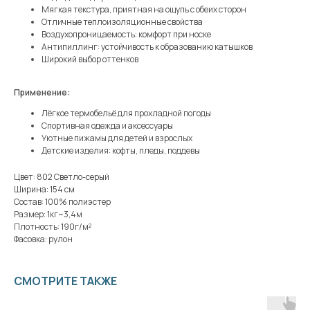
Мягкая текстура, приятная на ощупь с обеих сторон
Отличные теплоизоляционные свойства
Воздухопроницаемость: комфорт при носке
Антипиллинг: устойчивость к образованию катышков
Широкий выбор оттенков
Применение:
Лёгкое термобельё для прохладной погоды
Спортивная одежда и аксессуары
Уютные пижамы для детей и взрослых
Детские изделия: кофты, пледы, поддевы
Цвет: 802 Светло-серый
Ширина: 154 см
Состав: 100% полиэстер
Размер: 1кг~3,4м
Плотность: 190г/м²
Фасовка: рулон
СМОТРИТЕ ТАКЖЕ