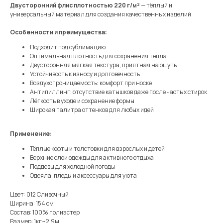
Двусторонний флис плотностью 220 г/м²
— тёплый и
универсальный материал для создания качественных изделий
Особенности и преимущества:
Подходит под сублимацию
Оптимальная плотность для сохранения тепла
Двусторонняя мягкая текстура, приятная на ощупь
Устойчивость к износу и долговечность
Воздухопроницаемость: комфорт при носке
Антипиллинг: отсутствие катышков даже после частых стирок
Лёгкость в уходе и сохранение формы
Широкая палитра оттенков для любых идей
Применение:
Тёплые кофты и толстовки для взрослых и детей
Верхние слои одежды для активного отдыха
Поддевы для холодной погоды
Одеяла, пледы и аксессуары для уюта
Цвет: 012 Сливочный
Ширина: 154 см
Состав: 100% полиэстер
Размер: 1кг~2,9м