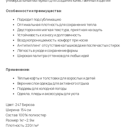
универсальный материал для создания качественных изделий
Особенности и преимущества:
Подходит под сублимацию
Оптимальная плотность для сохранения тепла
Двусторонняя мягкая текстура, приятная на ощупь
Устойчивость к износу и долговечность
Воздухопроницаемость: комфорт при носке
Антипиллинг: отсутствие катышков даже после частых стирок
Лёгкость в уходе и сохранение формы
Широкая палитра оттенков для любых идей
Применение:
Тёплые кофты и толстовки для взрослых и детей
Верхние слои одежды для активного отдыха
Поддевы для холодной погоды
Одеяла, пледы и аксессуары для уюта
Цвет: 247 Бирюза
Ширина: 154 см
Состав: 100% полиэстер
Размер: 1кг~2,9м
Плотность: 220г/м²