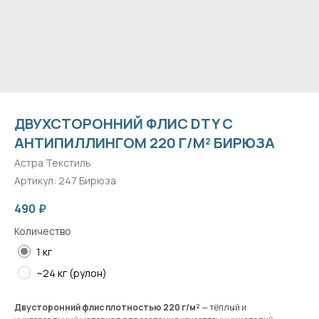
ДВУХСТОРОННИЙ ФЛИС DTY С
АНТИПИЛЛИНГОМ 220 Г/М² БИРЮЗА
Астра Текстиль
Артикул:
247 Бирюза
490
₽
Количество
1 кг
~24 кг (рулон)
Двусторонний флис плотностью 220 г/м²
— тёплый и