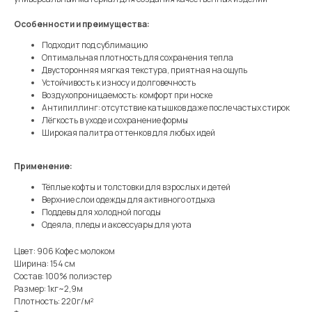
Особенности и преимущества:
Подходит под сублимацию
Оптимальная плотность для сохранения тепла
Двусторонняя мягкая текстура, приятная на ощупь
Устойчивость к износу и долговечность
Воздухопроницаемость: комфорт при носке
Антипиллинг: отсутствие катышков даже после частых стирок
Лёгкость в уходе и сохранение формы
Широкая палитра оттенков для любых идей
Применение:
Тёплые кофты и толстовки для взрослых и детей
Верхние слои одежды для активного отдыха
Поддевы для холодной погоды
Одеяла, пледы и аксессуары для уюта
Цвет: 906 Кофе с молоком
Ширина: 154 см
Состав: 100% полиэстер
Размер: 1кг~2,9м
Плотность: 220г/м²