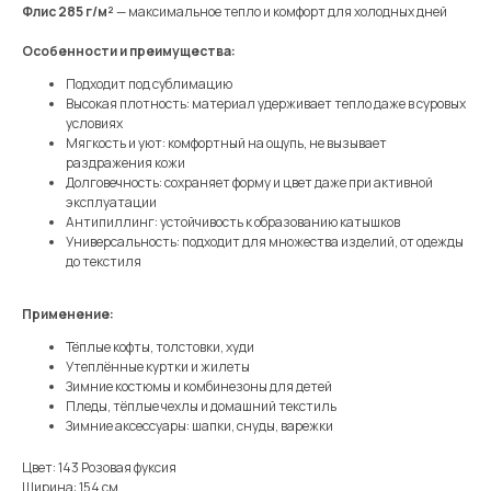
Флис 285 г/м²
— максимальное тепло и комфорт для холодных дней
Особенности и преимущества:
Подходит под сублимацию
Высокая плотность: материал удерживает тепло даже в суровых
условиях
Мягкость и уют: комфортный на ощупь, не вызывает
раздражения кожи
Долговечность: сохраняет форму и цвет даже при активной
эксплуатации
Антипиллинг: устойчивость к образованию катышков
Универсальность: подходит для множества изделий, от одежды
до текстиля
Применение:
Тёплые кофты, толстовки, худи
Утеплённые куртки и жилеты
Зимние костюмы и комбинезоны для детей
Пледы, тёплые чехлы и домашний текстиль
Зимние аксессуары: шапки, снуды, варежки
Цвет: 143 Розовая фуксия
Ширина: 154 см