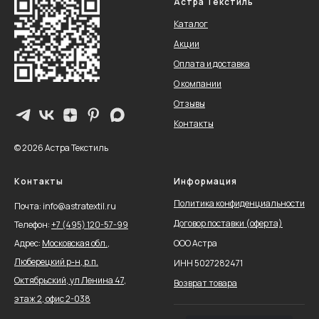
Астра Текстиль
Каталог
Акции
Оплата и доставка
О компании
Отзывы
Контакты
© 2026 Астра Текстиль
Контакты
Информация
Политика конфиденциальности
Почта: info@astratextil.ru
Договор поставки (оферта)
Телефон:
+
7 (495) 120-57-99
Адрес:
Московская обл.,
ООО Астра
Люберецкий р-н, р.п.
ИНН 5027282471
Октябрьский, ул Ленина 47,
Возврат товара
этаж 2, офис 2-038