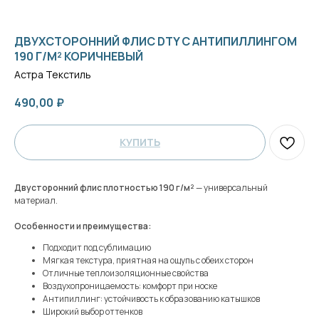
ДВУХСТОРОННИЙ ФЛИС DTY С АНТИПИЛЛИНГОМ
190 Г/М² КОРИЧНЕВЫЙ
Астра Текстиль
490,00
₽
КУПИТЬ
Двусторонний флис плотностью 190 г/м²
— универсальный
материал.
Особенности и преимущества:
Подходит под сублимацию
Мягкая текстура, приятная на ощупь с обеих сторон
Отличные теплоизоляционные свойства
Воздухопроницаемость: комфорт при носке
Антипиллинг: устойчивость к образованию катышков
Широкий выбор оттенков