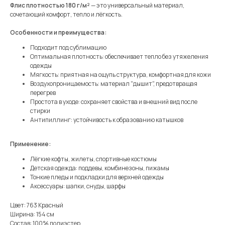
Флис плотностью 180 г/м²
— это универсальный материал,
сочетающий комфорт, тепло и лёгкость.
Особенности и преимущества:
Подходит под сублимацию
Оптимальная плотность: обеспечивает тепло без утяжеления
одежды
Мягкость: приятная на ощупь структура, комфортная для кожи
Воздухопроницаемость: материал "дышит", предотвращая
перегрев
Простота в уходе: сохраняет свойства и внешний вид после
стирки
Антипиллинг: устойчивость к образованию катышков
Применение:
Лёгкие кофты, жилеты, спортивные костюмы
Детская одежда: поддевы, комбинезоны, пижамы
Тонкие пледы и подкладки для верхней одежды
Аксессуары: шапки, снуды, шарфы
Цвет: 763 Красный
Ширина: 154 см
Состав: 100% полиэстер