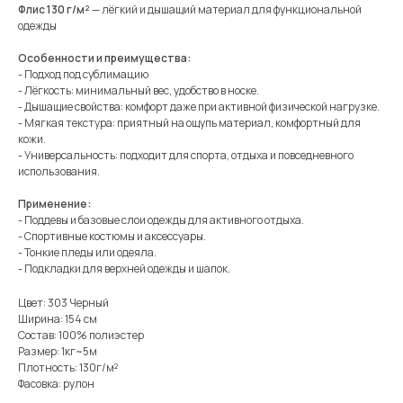
Флис 130 г/м²
— лёгкий и дышащий материал для функциональной
одежды
Особенности и преимущества:
- Подход под сублимацию
- Лёгкость: минимальный вес, удобство в носке.
- Дышащие свойства: комфорт даже при активной физической нагрузке.
- Мягкая текстура: приятный на ощупь материал, комфортный для
кожи.
- Универсальность: подходит для спорта, отдыха и повседневного
использования.
Применение:
- Поддевы и базовые слои одежды для активного отдыха.
- Спортивные костюмы и аксессуары.
- Тонкие пледы или одеяла.
- Подкладки для верхней одежды и шапок.
Цвет: 303 Черный
Ширина: 154 см
Состав: 100% полиэстер
Размер: 1кг~5м
Плотность: 130г/м²
Фасовка: рулон