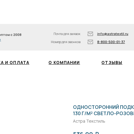
info@astratextil.ru
8
З
Подписывайтесь на нас
8-800-500-01-37
Почта для заявок
info@astratextil.ru
008
Номер для звонков
8-800-500-01-37
БЛОГ
ПЛАТА
О КОМПАНИИ
ОТЗЫВЫ
ОДНОСТОРОННИЙ ПОДК
130 Г/М² СВЕТЛО-РОЗО
Астра Текстиль