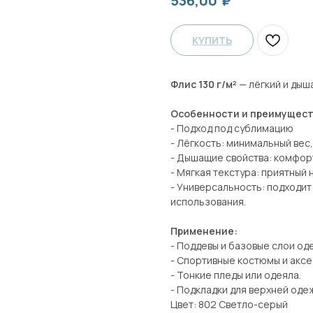
₽
536,00
КУПИТЬ
Флис 130 г/м²
— лёгкий и дыш
Особенности и преимущест
- Подход под сублимацию
- Лёгкость: минимальный вес,
- Дышащие свойства: комфорт
- Мягкая текстура: приятный
- Универсальность: подходит
использования.
Применение:
- Поддевы и базовые слои од
- Спортивные костюмы и аксе
- Тонкие пледы или одеяла.
- Подкладки для верхней оде
Цвет: 802 Светло-серый