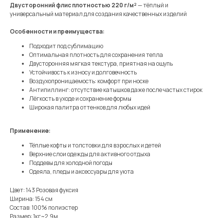
Двусторонний флис плотностью 220 г/м²
— тёплый и
универсальный материал для создания качественных изделий
Особенности и преимущества:
Подходит под сублимацию
Оптимальная плотность для сохранения тепла
Двусторонняя мягкая текстура, приятная на ощупь
Устойчивость к износу и долговечность
Воздухопроницаемость: комфорт при носке
Антипиллинг: отсутствие катышков даже после частых стирок
Лёгкость в уходе и сохранение формы
Широкая палитра оттенков для любых идей
Применение:
Тёплые кофты и толстовки для взрослых и детей
Верхние слои одежды для активного отдыха
Поддевы для холодной погоды
Одеяла, пледы и аксессуары для уюта
Цвет: 143 Розовая фуксия
Ширина: 154 см
Состав: 100% полиэстер
Размер: 1кг~2,9м