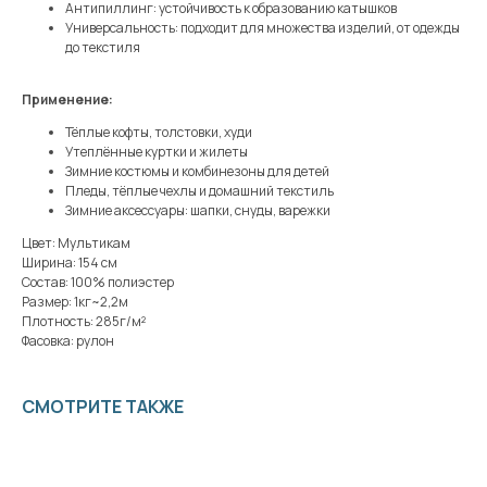
Антипиллинг: устойчивость к образованию катышков
Универсальность: подходит для множества изделий, от одежды
до текстиля
Применение:
Тёплые кофты, толстовки, худи
Утеплённые куртки и жилеты
Зимние костюмы и комбинезоны для детей
Пледы, тёплые чехлы и домашний текстиль
Зимние аксессуары: шапки, снуды, варежки
Цвет: Мультикам
Ширина: 154 см
Состав: 100% полиэстер
Размер: 1кг~2,2м
Плотность: 285г/м²
Фасовка: рулон
СМОТРИТЕ ТАКЖЕ