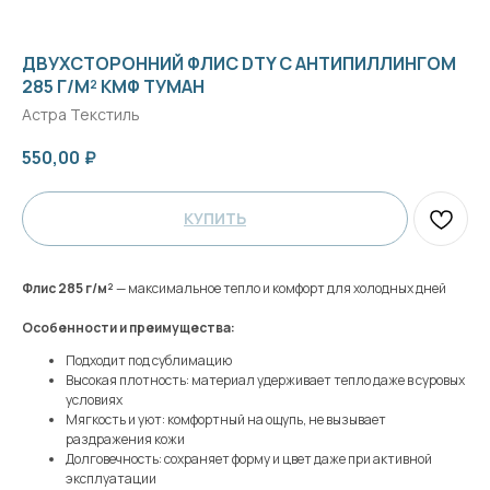
ДВУХСТОРОННИЙ ФЛИС DTY С АНТИПИЛЛИНГОМ
285 Г/М² КМФ ТУМАН
Астра Текстиль
550,00
₽
КУПИТЬ
Флис 285 г/м²
— максимальное тепло и комфорт для холодных дней
Особенности и преимущества:
Подходит под сублимацию
Высокая плотность: материал удерживает тепло даже в суровых
условиях
Мягкость и уют: комфортный на ощупь, не вызывает
раздражения кожи
Долговечность: сохраняет форму и цвет даже при активной
эксплуатации