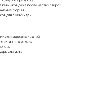
: комфорт при носке
е катышков даже после частых стирок
хранение формы
ков для любых идей
ки для взрослых и детей
ля активного отдыха
погоды
уары для уюта