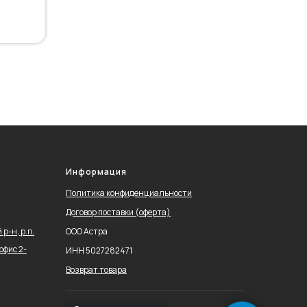
Информация
Политика конфиденциальности
Договор поставки (оферта)
р-н, р.п.
ООО Астра
офис 2-
ИНН 5027282471
Возврат товара