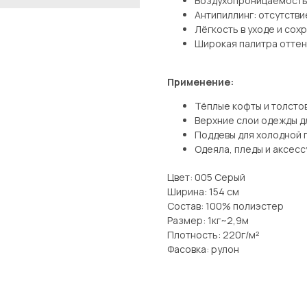
Воздухопроницаемость
Антипиллинг: отсутстви
Лёгкость в уходе и со
Широкая палитра оттен
Применение:
Тёплые кофты и толстов
Верхние слои одежды д
Поддевы для холодной 
Одеяла, пледы и аксесс
Цвет: 005 Серый
Ширина: 154 см
Состав: 100% полиэстер
Размер: 1кг~2,9м
Плотность: 220г/м²
Фасовка: рулон