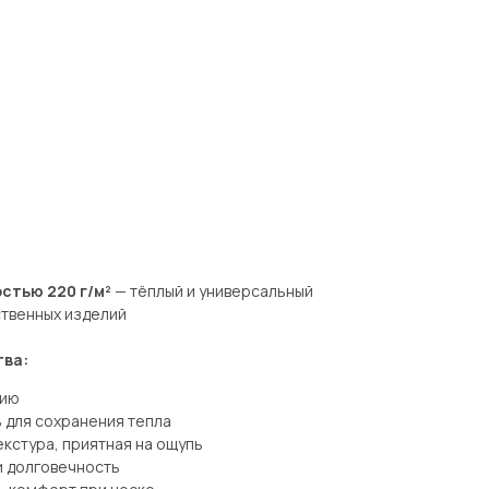
стью 220 г/м²
— тёплый и универсальный
ственных изделий
тва:
цию
 для сохранения тепла
кстура, приятная на ощупь
и долговечность