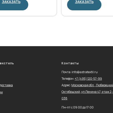
ЗАКАЗАТЬ
ЗАКАЗАТЬ
екстиль
Контакты
Почта: info@astratextil.ru
Телефон:
+
7 (495) 120-57-99
 доставка
Адрес:
Московская обл., Люберецкий 
Октябрьский, ул Ленина 47, этаж 2, 
ии
038
Пн-пт с 09:00 до 17:00