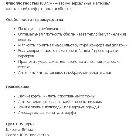
Флис плотностью 180 г/м²
— это универсальный материал,
сочетающий комфорт, тепло и лёгкость.
Особенности и преимущества:
Подходит под сублимацию
Оптимальная плотность: обеспечивает тепло без утяжеления
одежды
Мягкость: приятная на ощупь структура, комфортная для кожи
Воздухопроницаемость: материал "дышит", предотвращая
перегрев
Простота в уходе: сохраняет свойства и внешний вид после
стирки
Антипиллинг: устойчивость к образованию катышков
Применение:
Лёгкие кофты, жилеты, спортивные костюмы
Детская одежда: поддевы, комбинезоны, пижамы
Тонкие пледы и подкладки для верхней одежды
Аксессуары: шапки, снуды, шарфы
Цвет: 005 Серый
Ширина: 154 см
Состав: 100% полиэстер