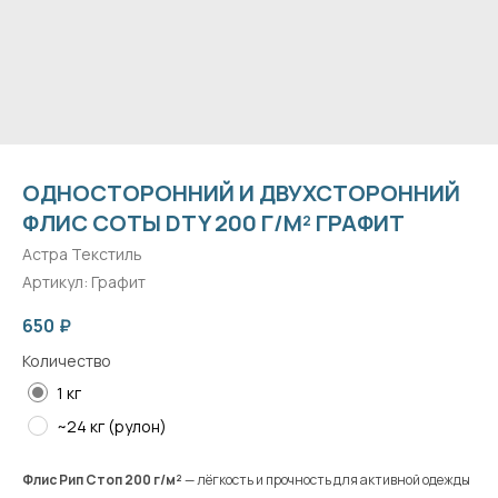
ОДНОСТОРОННИЙ И ДВУХСТОРОННИЙ
ФЛИС СОТЫ DTY 200 Г/М² ГРАФИТ
Астра Текстиль
Артикул:
Графит
650
₽
Количество
1 кг
~24 кг (рулон)
Флис Рип Стоп 200 г/м²
— лёгкость и прочность для активной одежды