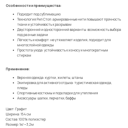
Особенности и преимущества:
Подходит под сублимацию
Технология Рип Стоп: армированные нити повышают прочность
ткани и устойчивость к разрывам
Двусторонний и односторонний варианты: возможность выбора
под разные задачи
Лёгкость и комфорт: не утяжеляет изделия, подходит для
многослойной одежды
Простота ухода: устойчивость к износу и многократным
стиркам
Применение:
Верхняя одежда: куртки, жилеты, штаны
Экипировка для активного отдыха: туристическая одежда,
пледы
Спортивные костюмы и подкладки для утепления
Аксессуары: шапки, перчатки, баффы
Цвет: Графит
Ширина: 154 см
Состав: 100% полиэстер
Размер: 1кг~3,2м