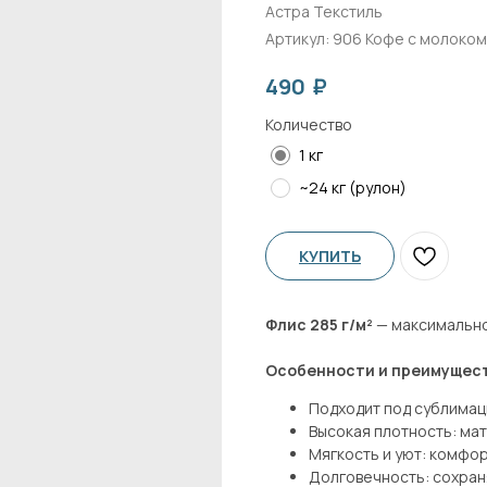
Астра Текстиль
Артикул:
906 Кофе с молоком
₽
490
Количество
1 кг
~24 кг (рулон)
КУПИТЬ
Флис 285 г/м²
— максимально
Особенности и преимущес
Подходит под сублима
Высокая плотность: ма
Мягкость и уют: комфо
Долговечность: сохран