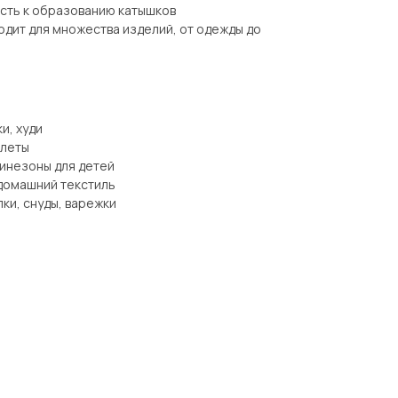
ость к образованию катышков
одит для множества изделий, от одежды до
и, худи
илеты
инезоны для детей
 домашний текстиль
ки, снуды, варежки