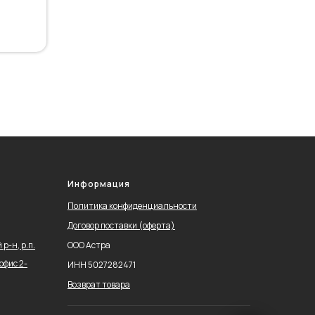
Информация
Политика конфиденциальности
Договор поставки (оферта)
р-н, р.п.
ООО Астра
офис 2-
ИНН 5027282471
Возврат товара