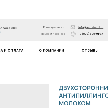
info@astratextil.ru
8
З
Подписывайтесь на нас
+7 (800) 500-01-37
Почта для заявок
info@astratextil.ru
008
Номер для звонков
+7 (800) 500-01-37
БЛОГ
ПЛАТА
О КОМПАНИИ
ОТЗЫВЫ
ДВУХСТОРОННИ
АНТИПИЛЛИНГОМ
МОЛОКОМ