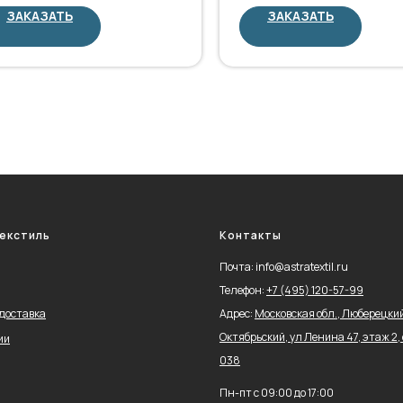
ЗАКАЗАТЬ
ЗАКАЗАТЬ
екстиль
Контакты
Почта: info@astratextil.ru
Телефон:
+
7 (495) 120-57-99
 доставка
Адрес:
Московская обл., Люберецкий 
Октябрьский, ул Ленина 47, этаж 2, 
ии
038
Пн-пт с 09:00 до 17:00