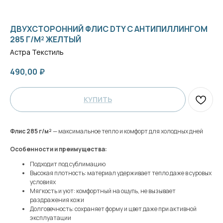
ДВУХСТОРОННИЙ ФЛИС DTY С АНТИПИЛЛИНГОМ
285 Г/М² ЖЕЛТЫЙ
Астра Текстиль
490,00
₽
КУПИТЬ
Флис 285 г/м²
— максимальное тепло и комфорт для холодных дней
Особенности и преимущества:
Подходит под сублимацию
Высокая плотность: материал удерживает тепло даже в суровых
условиях
Мягкость и уют: комфортный на ощупь, не вызывает
раздражения кожи
Долговечность: сохраняет форму и цвет даже при активной
эксплуатации