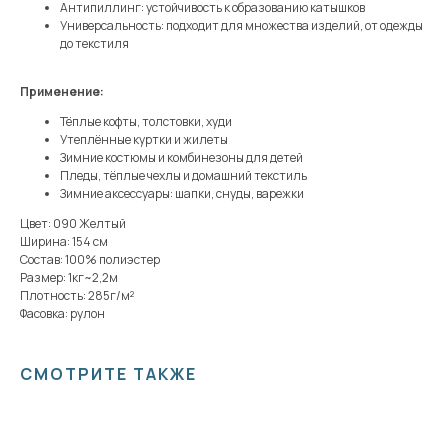
Антипиллинг: устойчивость к образованию катышков
Универсальность: подходит для множества изделий, от одежды
до текстиля
Применение:
Тёплые кофты, толстовки, худи
Утеплённые куртки и жилеты
Зимние костюмы и комбинезоны для детей
Пледы, тёплые чехлы и домашний текстиль
Зимние аксессуары: шапки, снуды, варежки
Цвет: 090 Желтый
Ширина: 154 см
Состав: 100% полиэстер
Размер: 1кг~2,2м
Плотность: 285г/м²
Фасовка: рулон
СМОТРИТЕ ТАКЖЕ