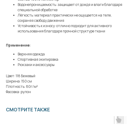
Водонепроницаемость: защищает от дождя и влаги благодаря
специальной обработке
Лёгкость: материал практически не ощущается на теле,
сохраняя свободу движения
Устойчивость к износу: отлично подходит для активного
использования благодаря прочной структуре ткани
Применение:
Верхняя одежда
Спортивная экипировка
Рюкзаки и аксессуары
Цвет: 118 Бежевый
Ширина: 150 см
Плотность: 80г/м²
Фасовка: рулон
СМОТРИТЕ ТАКЖЕ