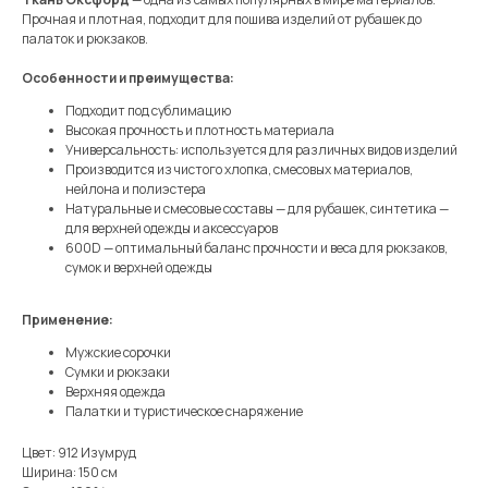
Прочная и плотная, подходит для пошива изделий от рубашек до
палаток и рюкзаков.
Особенности и преимущества:
Подходит под сублимацию
Высокая прочность и плотность материала
Универсальность: используется для различных видов изделий
Производится из чистого хлопка, смесовых материалов,
нейлона и полиэстера
Натуральные и смесовые составы — для рубашек, синтетика —
для верхней одежды и аксессуаров
600D — оптимальный баланс прочности и веса для рюкзаков,
сумок и верхней одежды
Применение:
Мужские сорочки
Сумки и рюкзаки
Верхняя одежда
Палатки и туристическое снаряжение
Цвет: 912 Изумруд
Ширина: 150 см