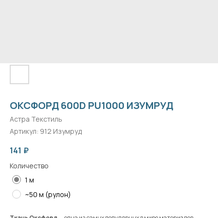
ОКСФОРД 600D PU1000 ИЗУМРУД
Астра Текстиль
Артикул:
912 Изумруд
141
₽
Количество
1 м
~50 м (рулон)
Ткань Оксфорд
— одна из самых популярных в мире материалов.