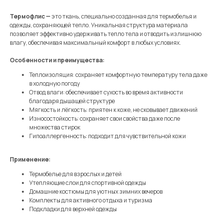
Термофлис —
это ткань, специально созданная для термобелья и
одежды, сохраняющей тепло. Уникальная структура материала
позволяет эффективно удерживать тепло тела и отводить излишнюю
влагу, обеспечивая максимальный комфорт в любых условиях.
Особенности и преимущества:
Теплоизоляция: сохраняет комфортную температуру тела даже
в холодную погоду
Отвод влаги: обеспечивает сухость во время активности
благодаря дышащей структуре
Мягкость и лёгкость: приятен к коже, не сковывает движений
Износостойкость: сохраняет свои свойства даже после
множества стирок
Гипоаллергенность: подходит для чувствительной кожи
Применение:
Термобелье для взрослых и детей
Утепляющие слои для спортивной одежды
Домашние костюмы для уютных зимних вечеров
Комплекты для активного отдыха и туризма
Подкладки для верхней одежды