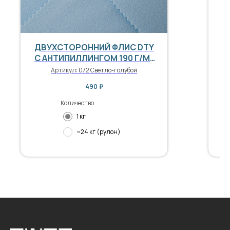
ДВУХСТОРОННИЙ ФЛИС DTY
Д
С АНТИПИЛЛИНГОМ 190 Г/М²
С
СВЕТЛО-ГОЛУБОЙ
Артикул:
072 Светло-голубой
490
₽
Количество
1 кг
~24 кг (рулон)