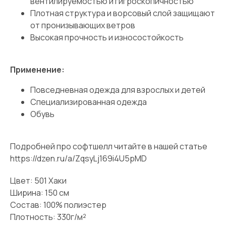
вентилируемостью и гигроскопичностью
Плотная структура и ворсовый слой защищают
от пронизывающих ветров
Высокая прочность и износостойкость
Применение:
Повседневная одежда для взрослых и детей
Специализированная одежда
Обувь
Подробней про софтшелл читайте в нашей статье
https://dzen.ru/a/ZqsyLj169i4U5pMD
Цвет: 501 Хаки
Ширина: 150 см
Состав: 100% полиэстер
Плотность: 330г/м²