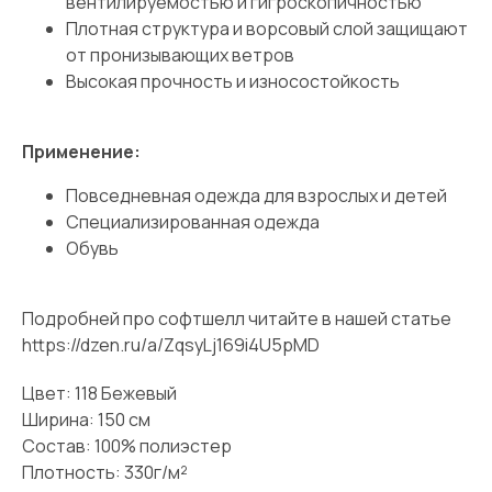
вентилируемостью и гигроскопичностью
Плотная структура и ворсовый слой защищают
от пронизывающих ветров
Высокая прочность и износостойкость
Применение:
Повседневная одежда для взрослых и детей
Специализированная одежда
Обувь
Подробней про софтшелл читайте в нашей статье
https://dzen.ru/a/ZqsyLj169i4U5pMD
Цвет: 118 Бежевый
Ширина: 150 см
Состав: 100% полиэстер
Плотность: 330г/м²