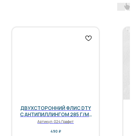
ДВУХСТОРОННИЙ ФЛИС DTY
С АНТИПИЛЛИНГОМ 285 Г/М²
П
ГРАФИТ
Артикул:
024 Графит
490
₽