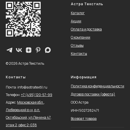
Астра Текстиль
Каталог
Акции
Оплата и доставка
О компании
Отзывы
Контакты
© 2026 Астра Текстиль
Контакты
Информация
Политика конфиденциальности
Почта: info@astratextil.ru
Договор поставки (оферта)
Телефон:
+
7 (495) 120-57-99
Адрес:
Московская обл.,
ООО Астра
Люберецкий р-н, р.п.
ИНН 5027282471
Октябрьский, ул Ленина 47,
Возврат товара
этаж 2, офис 2-038