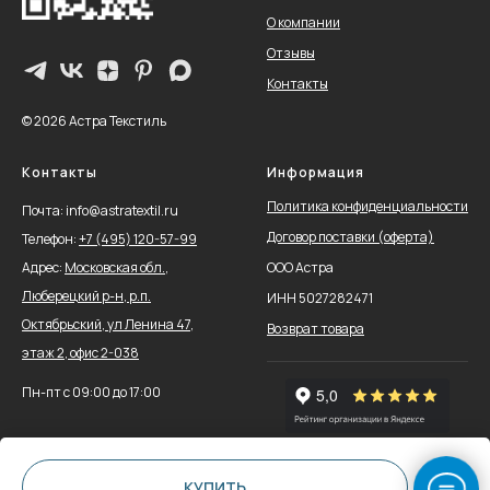
О компании
Отзывы
Контакты
© 2026 Астра Текстиль
Контакты
Информация
Политика конфиденциальности
Почта: info@astratextil.ru
Договор поставки (оферта)
Телефон:
+
7 (495) 120-57-99
Адрес:
Московская обл.,
ООО Астра
Люберецкий р-н, р.п.
ИНН 5027282471
Октябрьский, ул Ленина 47,
Возврат товара
этаж 2, офис 2-038
Пн-пт с 09:00 до 17:00
КУПИТЬ