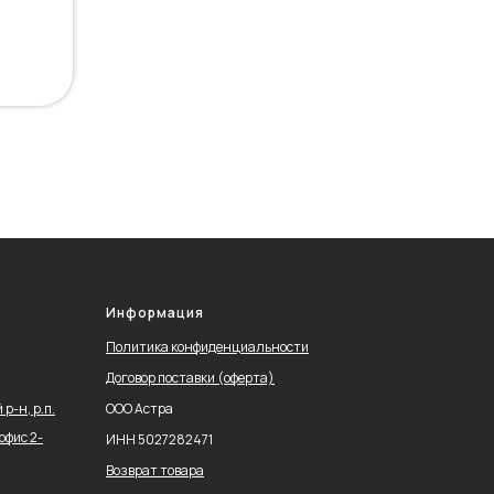
Информация
Политика конфиденциальности
Договор поставки (оферта)
р-н, р.п.
ООО Астра
офис 2-
ИНН 5027282471
Возврат товара