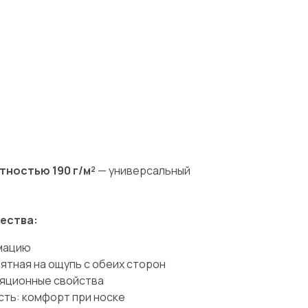
ностью 190 г/м²
— универсальный
ества:
мацию
иятная на ощупь с обеих сторон
яционные свойства
ть: комфорт при носке