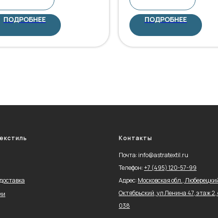
ПОДРОБНЕЕ
ПОДРОБНЕЕ
екстиль
Контакты
Почта: info@astratextil.ru
Телефон:
+
7 (495) 120-57-99
 доставка
Адрес:
Московская обл., Люберецкий 
Октябрьский, ул Ленина 47, этаж 2, 
ии
038