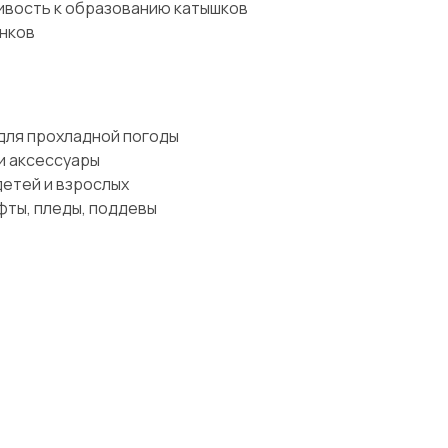
ивость к образованию катышков
нков
для прохладной погоды
и аксессуары
етей и взрослых
фты, пледы, поддевы