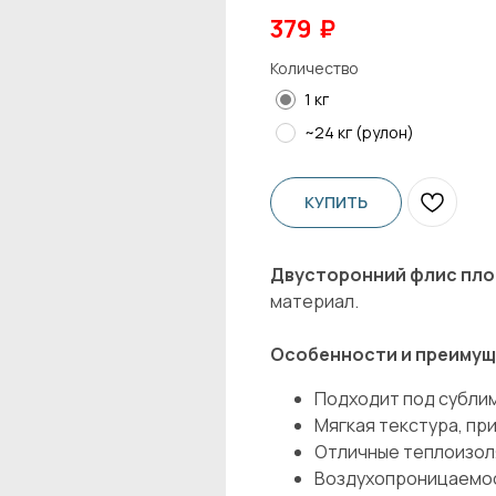
379
₽
Количество
1 кг
~24 кг (рулон)
КУПИТЬ
Двусторонний флис плот
материал.
Особенности и преимущ
Подходит под субли
Мягкая текстура, пр
Отличные теплоизол
Воздухопроницаемос