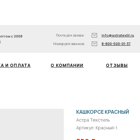
info@astratextil.ru
8
З
Подписывайтесь на нас
8-800-500-01-37
Почта для заявок
info@astratextil.ru
008
Номер для звонков
8-800-500-01-37
БЛОГ
ПЛАТА
О КОМПАНИИ
ОТЗЫВЫ
КАШКОРСЕ КРАСНЫЙ
Астра Текстиль
Артикул:
Красный-1