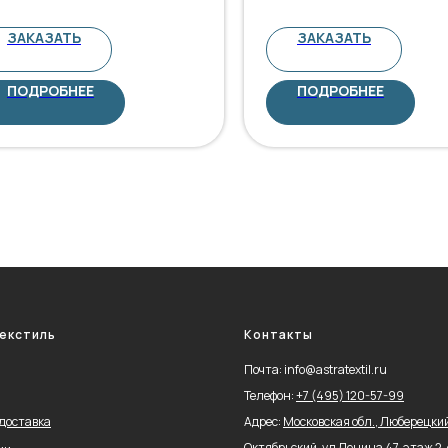
ЗАКАЗАТЬ
ЗАКАЗАТЬ
ПОДРОБНЕЕ
ПОДРОБНЕЕ
екстиль
Контакты
Почта: info@astratextil.ru
Телефон:
+
7 (495) 120-57-99
 доставка
Адрес:
Московская обл., Люберецкий 
Октябрьский, ул Ленина 47, этаж 2, 