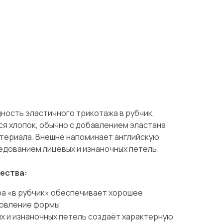
ность эластичного трикотажа в рубчик,
ся хлопок, обычно с добавлением эластана
атериала. Внешне напоминает английскую
едованием лицевых и изнаночных петель.
ества:
ра «в рубчик» обеспечивает хорошее
новление формы
х и изнаночных петель создаёт характерную