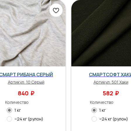
СМАРТ РИБАНА СЕРЫЙ
СМАРТСОФТ ХАК
Артикул:
10 Серый
Артикул:
501 Хаки
₽
₽
840
582
Количество
Количество
1 кг
1 кг
~24 кг (рулон)
~24 кг (рулон)