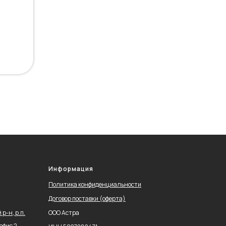
Информация
Политика конфиденциальности
Договор поставки (оферта)
р-н, р.п.
ООО Астра
офис 2-