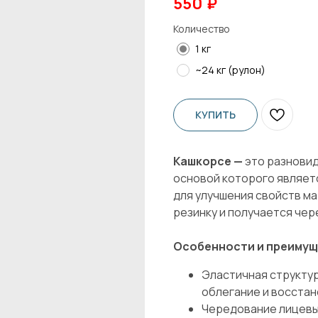
550
₽
Количество
1 кг
~24 кг (рулон)
КУПИТЬ
Кашкорсе —
это разновид
основой которого являет
для улучшения свойств м
резинку и получается чер
Особенности и преимущ
Эластичная структу
облегание и восста
Чередование лицевы